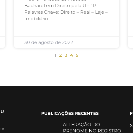
Bacharel em Direito pela UFPR
Palavras Chave: Direito – Real – Laje –
Imobiliário –
30 de agosto de 2022
1
2
3
4
5
NU
PUBLICAÇÕES RECENTES
ALTERAÇÃO DO
S
me
PRENOME NO REGISTRO