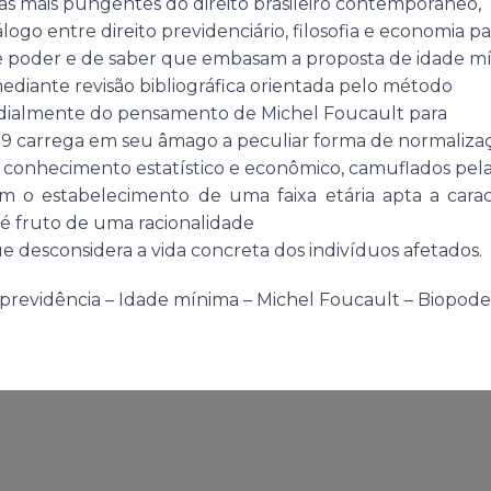
mas mais pungentes do direito brasileiro contemporâneo,
ogo entre direito previdenciário, filosofia e economia pa
e poder e de saber que embasam a proposta de idade m
mediante revisão bibliográfica orientada pelo método
ordialmente do pensamento de Michel Foucault para
9 carrega em seu âmago a peculiar forma de normaliza
 conhecimento estatístico e econômico, camuflados pel
m o estabelecimento de uma faixa etária apta a carac
 é fruto de uma racionalidade
desconsidera a vida concreta dos indivíduos afetados.
previdência – Idade mínima – Michel Foucault – Biopode