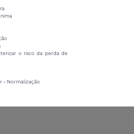
ra
ínima
ção
a
terizar o risco da perda de
r – Normalização