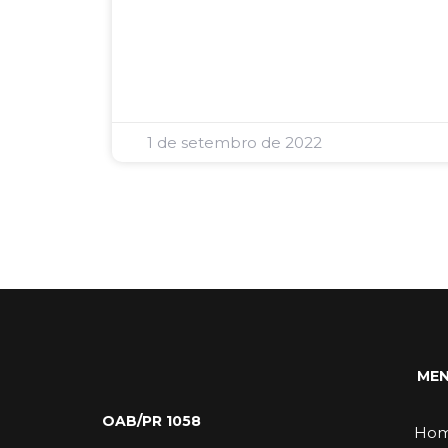
1 de setembro de 2022
ME
OAB/PR 1058
Ho