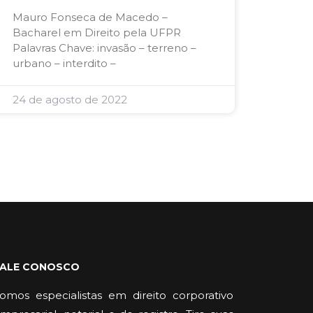
Mauro Fonseca de Macedo –
Bacharel em Direito pela UFPR
Palavras Chave: invasão – terreno –
urbano – interdito –
24 de agosto de 2022
FALE CONOSCO
omos especialistas em direito corporativo