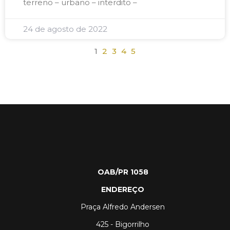
terreno – urbano – interdito –
24 de agosto de 2022
1
2
3
4
5
OAB/PR 1058
ENDEREÇO
Praça Alfredo Andersen
425 - Bigorrilho