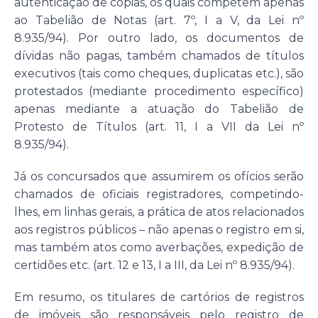
autenticação de cópias, os quais competem apenas
ao Tabelião de Notas (art. 7º, I a V, da Lei nº
8.935/94). Por outro lado, os documentos de
dívidas não pagas, também chamados de títulos
executivos (tais como cheques, duplicatas etc.), são
protestados (mediante procedimento específico)
apenas mediante a atuação do Tabelião de
Protesto de Títulos (art. 11, I a VII da Lei nº
8.935/94).
Já os concursados que assumirem os ofícios serão
chamados de oficiais registradores, competindo-
lhes, em linhas gerais, a prática de atos relacionados
aos registros públicos – não apenas o registro em si,
mas também atos como averbações, expedição de
certidões etc. (art. 12 e 13, I a III, da Lei nº 8.935/94).
Em resumo, os titulares de cartórios de registros
de imóveis são responsáveis pelo registro de