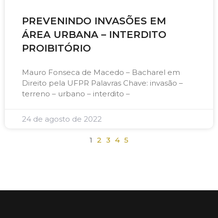
PREVENINDO INVASÕES EM
ÁREA URBANA – INTERDITO
PROIBITÓRIO
Mauro Fonseca de Macedo – Bacharel em
Direito pela UFPR Palavras Chave: invasão –
terreno – urbano – interdito –
24 de agosto de 2022
1
2
3
4
5