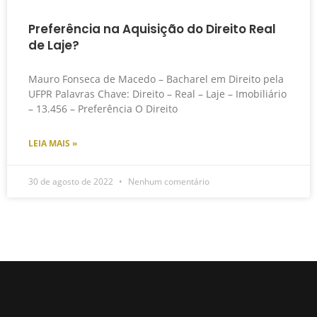
Preferência na Aquisição do Direito Real
de Laje?
Mauro Fonseca de Macedo – Bacharel em Direito pela
UFPR Palavras Chave: Direito – Real – Laje – Imobiliário
– 13.456 – Preferência O Direito
LEIA MAIS »
30 de agosto de 2022
Nenhum comentário